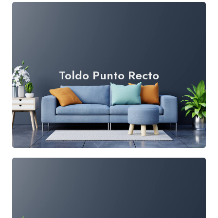
Toldo Punto Recto
Leer más