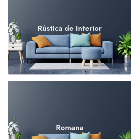
Rústica de Interior
Leer más
Romana
Leer más