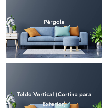
Pérgola
Leer más
Toldo Vertical (Cortina para
Leer más
Exterior)